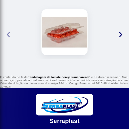
‹
›
O conteúdo do texto "
embalagem de tomate cereja transparente
" é de direito reservado. Sua
reprodução, parcial ou total, mesmo citando nossos links, é proibida sem a autorização do autor.
Crime de violação de direito autoral – artigo 184 do Código Penal –
Lei 9610/98 - Lei de direitos
autorais
.
Serraplast