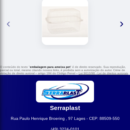
‹
›
O conteúdo do texto "
embalagem para ameixa pet
" é de direito reservado. Sua reprodução,
parcial ou total, mesmo citando nossos links, é proibida sem a autorização do autor. Crime de
violação de direito autoral – artigo 184 do Código Penal –
Lei 9610/98 - Lei de direitos autorais
.
Serraplast
Rua Paulo Henrique Broering , 97 Lages - CEP: 88509-550
(49) 3224-0101