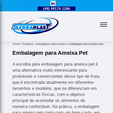
49)
3224-0101
(49)
99176-1286
(49)
3224-0101
Home
Produtos
embalagens para ameixa
embalagem para ameixa pet
Embalagem para Ameixa Pet
A escolha pela embalagem para ameixa pet é
uma alternativa muito interessante para
produtores e comerciantes desse tipo de fruta,
que é encontrado atualmente em diferentes
tamanhos e modelos, que se diferenciam em
características físicas, com o objetivo
principal de acomodar os alimentos de
maneira confortável. Na prática, a embalagem
para ameixa pet conta com um bom custo, em