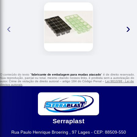
‹
›
O conteúdo do texto "
fabricante de embalagem para mudas atacado
" é de direito reservado.
Sua reprodução, parcial ou total, mesmo citando nossos links, é proibida sem a autorização do
autor. Crime de violação de direito autoral – artigo 184 do Código Penal –
Lei 9610/98 - Lei de
direitos autorais
.
Serraplast
Rua Paulo Henrique Broering , 97 Lages - CEP: 88509-550