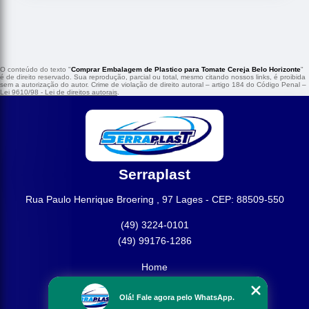
O conteúdo do texto "
Comprar Embalagem de Plastico para Tomate Cereja Belo Horizonte
"
é de direito reservado. Sua reprodução, parcial ou total, mesmo citando nossos links, é proibida
sem a autorização do autor. Crime de violação de direito autoral – artigo 184 do Código Penal –
Lei 9610/98 - Lei de direitos autorais
.
Serraplast
Rua Paulo Henrique Broering , 97 Lages - CEP: 88509-550
(49) 3224-0101
(49) 99176-1286
Home
Empresa
Olá! Fale agora pelo WhatsApp.
Missão