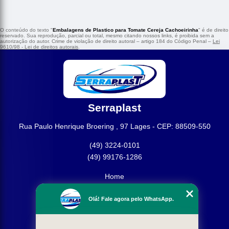
O conteúdo do texto "
Embalagens de Plastico para Tomate Cereja Cachoeirinha
" é de direito
reservado. Sua reprodução, parcial ou total, mesmo citando nossos links, é proibida sem a
autorização do autor. Crime de violação de direito autoral – artigo 184 do Código Penal –
Lei
9610/98 - Lei de direitos autorais
.
Serraplast
Rua Paulo Henrique Broering , 97 Lages - CEP: 88509-550
(49) 3224-0101
(49) 99176-1286
Home
Empresa
Olá! Fale agora pelo WhatsApp.
Missão
Produtos
Contato