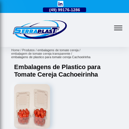
49)
3224-0101
(49)
99176-1286
(49)
3224-0101
Home
Produtos
embalagens de tomate cereja
embalagem de tomate cereja transparente
embalagens de plastico para tomate cereja Cachoeirinha
Embalagens de Plastico para
Tomate Cereja Cachoeirinha