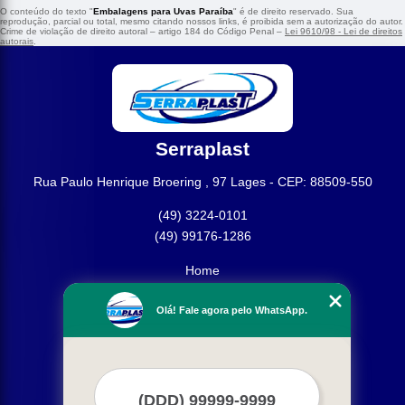
O conteúdo do texto "
Embalagens para Uvas Paraíba
" é de direito reservado. Sua
reprodução, parcial ou total, mesmo citando nossos links, é proibida sem a autorização do autor.
Crime de violação de direito autoral – artigo 184 do Código Penal –
Lei 9610/98 - Lei de direitos
autorais
.
Serraplast
Rua Paulo Henrique Broering , 97 Lages - CEP: 88509-550
(49) 3224-0101
(49) 99176-1286
Home
Empresa
Olá! Fale agora pelo WhatsApp.
Missão
Produtos
Contato
Mapa do site
Mais Serviços