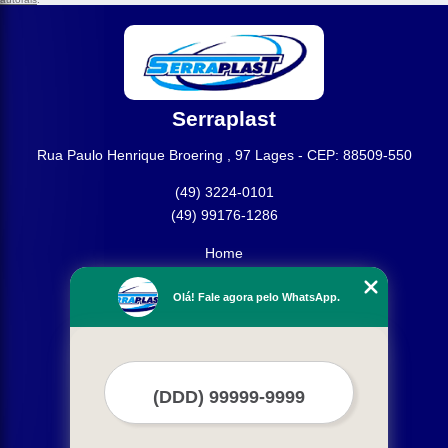
Serraplast
Rua Paulo Henrique Broering , 97 Lages - CEP: 88509-550
(49) 3224-0101
(49) 99176-1286
Home
Empresa
Olá! Fale agora pelo WhatsApp.
Missão
Produtos
Contato
Mapa do site
Mais Serviços