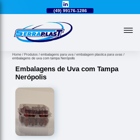
49)
3224-0101
(49)
99176-1286
(49)
3224-0101
Home
Produtos
embalagens para uva
embalagem plastica para uvas
embalagens de uva com tampa Nerópolis
Embalagens de Uva com Tampa
Nerópolis