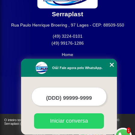
Serraplast
Rua Paulo Henrique Broering , 97 Lages - CEP: 88509-550
(49) 3224-0101
(49) 99176-1286
Home
Empresa
Olá! Fale agora pelo WhatsApp.
Missão
Produtos
Contato
Mapa do site
Mais Serviços
Iniciar conversa
O inteiro teor deste site está sujeito à proteção de direitos autorais. Copyright©
Serraplast (Lei 9610 de 19/02/1998)
1