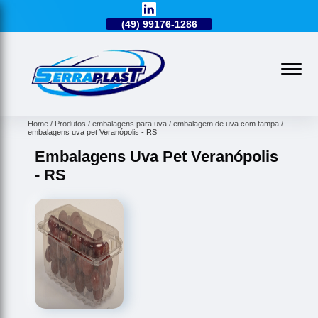
49)
3224-0101
(49)
99176-1286
(49)
3224-0101
Home
Produtos
embalagens para uva
embalagem de uva com tampa
embalagens uva pet Veranópolis - RS
Embalagens Uva Pet Veranópolis
- RS