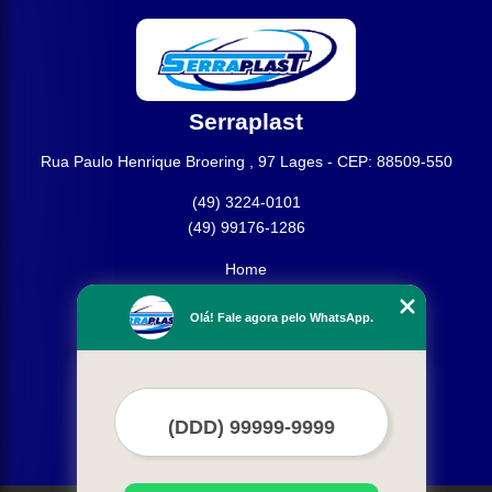
Serraplast
Rua Paulo Henrique Broering , 97 Lages - CEP: 88509-550
(49) 3224-0101
(49) 99176-1286
Home
Empresa
Olá! Fale agora pelo WhatsApp.
Missão
Produtos
Contato
Mapa do site
Mais Serviços