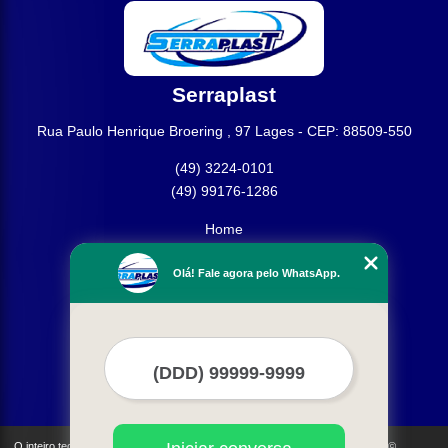
Serraplast
Rua Paulo Henrique Broering , 97 Lages - CEP: 88509-550
(49) 3224-0101
(49) 99176-1286
Home
Empresa
Olá! Fale agora pelo WhatsApp.
Missão
Produtos
Contato
Mapa do site
Mais Serviços
O inteiro teor deste site está sujeito à proteção de direitos autorais. Copyright©