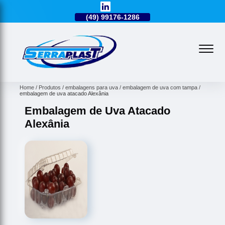
49)
3224-0101
(49)
99176-1286
(49)
3224-0101
Home
Produtos
embalagens para uva
embalagem de uva com tampa
embalagem de uva atacado Alexânia
Embalagem de Uva Atacado
Alexânia