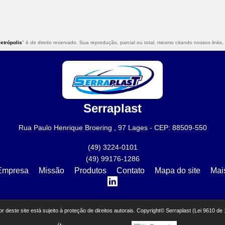
trópolis
" é de direito reservado. Sua reprodução, parcial ou total, mesmo citando nossos links, 
Serraplast
Rua Paulo Henrique Broering , 97 Lages - CEP: 88509-550
(49) 3224-0101
(49) 99176-1286
Empresa
Missão
Produtos
Contato
Mapa do site
Mai
eor deste site está sujeito à proteção de direitos autorais. Copyright© Serraplast (Lei 9610 de