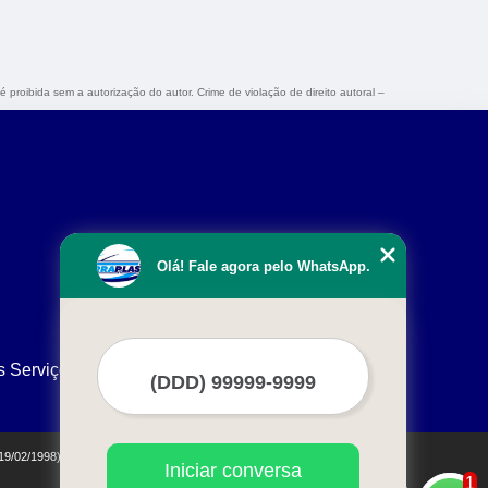
é proibida sem a autorização do autor. Crime de violação de direito autoral –
Olá! Fale agora pelo WhatsApp.
s Serviços
 19/02/1998)
Iniciar conversa
1