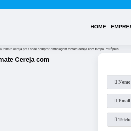
(49)
3224-0101
(49)
99176-1286
HOME
EMPRE
 tomate cereja pet
onde comprar embalagem tomate cereja com tampa Petrópolis
ate Cereja com