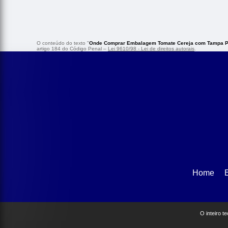
O conteúdo do texto "
Onde Comprar Embalagem Tomate Cereja com Tampa Pe
artigo 184 do Código Penal –
Lei 9610/98 - Lei de direitos autorais
.
Home
O inteiro t