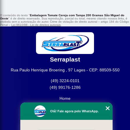
O conteúdo do texto "
Embalagem Tomate Cereja com Tampa 200 Gramas São Miguel do
Oeste
" é de direito reservado. Sua reprodução, parcial ou total, mesmo citando nossos links, é
proibida sem a autorização do autor. Crime de violação de direito autoral – artigo 184 do Código
Penal –
Lei 9610/98 - Lei de direitos autorais
.
Serraplast
Rua Paulo Henrique Broering , 97 Lages - CEP: 88509-550
(49) 3224-0101
(49) 99176-1286
Home
Empresa
Olá! Fale agora pelo WhatsApp.
Missão
Produtos
Contato