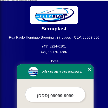
Serraplast
Rua Paulo Henrique Broering , 97 Lages - CEP: 88509-550
(49) 3224-0101
(49) 99176-1286
Home
Empresa
Olá! Fale agora pelo WhatsApp.
Missão
Produtos
Contato
Mapa do site
Mais Serviços