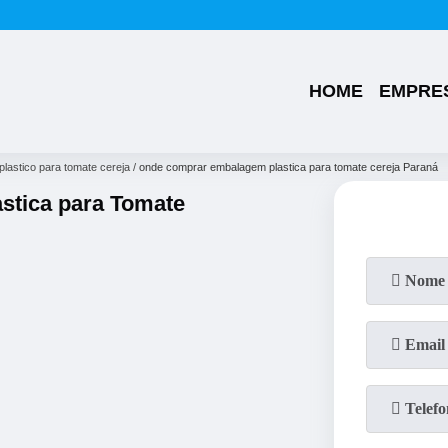
(49)
3224-0101
(49)
99176-1286
HOME
EMPRE
lastico para tomate cereja
onde comprar embalagem plastica para tomate cereja Paraná
tica para Tomate