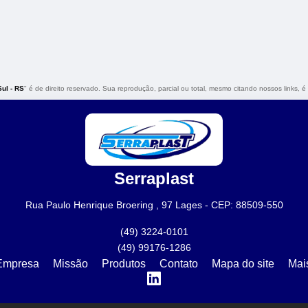
ul - RS
" é de direito reservado. Sua reprodução, parcial ou total, mesmo citando nossos links, é 
Serraplast
Rua Paulo Henrique Broering , 97 Lages - CEP: 88509-550
(49) 3224-0101
(49) 99176-1286
Empresa
Missão
Produtos
Contato
Mapa do site
Mai