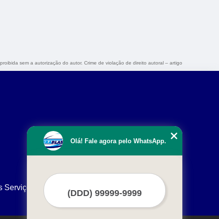
proibida sem a autorização do autor. Crime de violação de direito autoral – artigo
Olá! Fale agora pelo WhatsApp.
s Serviços