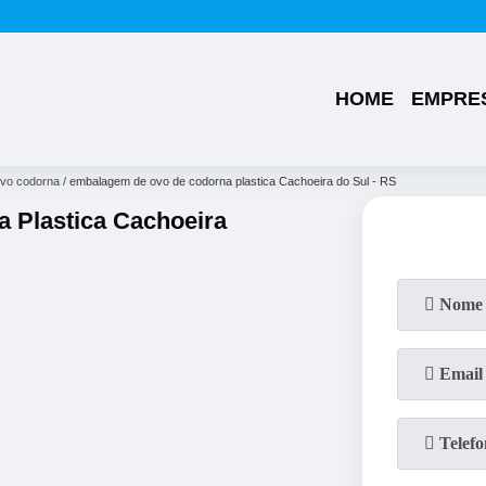
(49)
3224-0101
(49)
99176-1286
HOME
EMPRE
vo codorna
embalagem de ovo de codorna plastica Cachoeira do Sul - RS
 Plastica Cachoeira