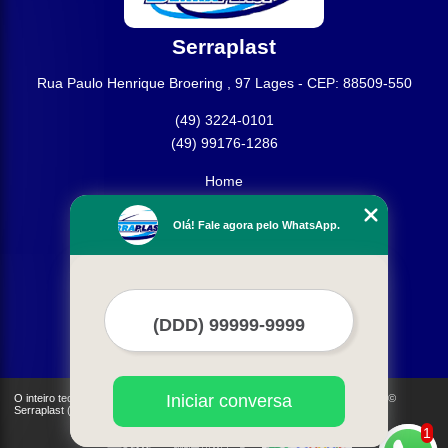
Serraplast
Rua Paulo Henrique Broering , 97 Lages - CEP: 88509-550
(49) 3224-0101
(49) 99176-1286
Home
Empresa
Olá! Fale agora pelo WhatsApp.
Missão
Produtos
Contato
Mapa do site
Mais Serviços
Iniciar conversa
O inteiro teor deste site está sujeito à proteção de direitos autorais. Copyright©
Serraplast (Lei 9610 de 19/02/1998)
1