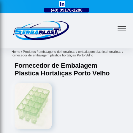
49)
3224-0101
(49)
99176-1286
(49)
3224-0101
Home
Produtos
embalagens de hortaliças
embalagem plastica hortaliças
fornecedor de embalagem plastica hortaliças Porto Velho
Fornecedor de Embalagem
Plastica Hortaliças Porto Velho