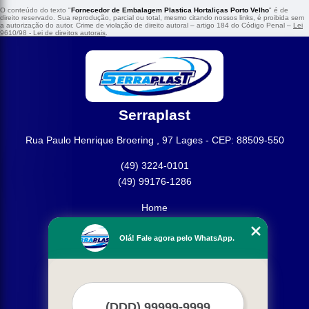
O conteúdo do texto "
Fornecedor de Embalagem Plastica Hortaliças Porto Velho
" é de
direito reservado. Sua reprodução, parcial ou total, mesmo citando nossos links, é proibida sem
a autorização do autor. Crime de violação de direito autoral – artigo 184 do Código Penal –
Lei
9610/98 - Lei de direitos autorais
.
Serraplast
Rua Paulo Henrique Broering , 97 Lages - CEP: 88509-550
(49) 3224-0101
(49) 99176-1286
Home
Empresa
Olá! Fale agora pelo WhatsApp.
Missão
Produtos
Contato
Mapa do site
Mais Serviços