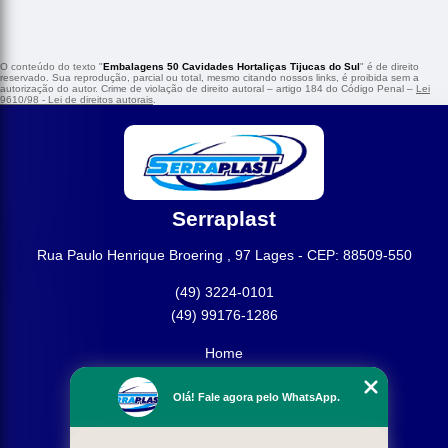
O conteúdo do texto "
Embalagens 50 Cavidades Hortaliças Tijucas do Sul
" é de direito
reservado. Sua reprodução, parcial ou total, mesmo citando nossos links, é proibida sem a
autorização do autor. Crime de violação de direito autoral – artigo 184 do Código Penal –
Lei
9610/98 - Lei de direitos autorais
.
Serraplast
Rua Paulo Henrique Broering , 97 Lages - CEP: 88509-550
(49) 3224-0101
(49) 99176-1286
Home
Empresa
Olá! Fale agora pelo WhatsApp.
Missão
Produtos
Contato