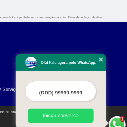
ossos links, é proibida sem a autorização do autor. Crime de violação de direito
Olá! Fale agora pelo WhatsApp.
s Serviços
 19/02/1998)
Iniciar conversa
1