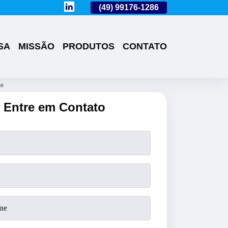
(49)
3224-0101
(49)
99176-1286
(49)
3224-0101
SA
MISSÃO
PRODUTOS
CONTATO
te
Entre em Contato