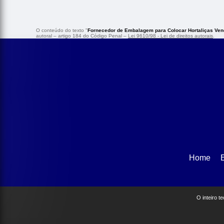
O conteúdo do texto "
Fornecedor de Embalagem para Colocar Hortaliças Ven
autoral – artigo 184 do Código Penal –
Lei 9610/98 - Lei de direitos autorais
.
Home
O inteiro t