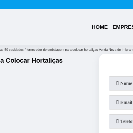
(49)
3224-0101
(49)
99176-1286
HOME
EMPRE
ças 50 cavidades
fornecedor de embalagem para colocar hortaliças Venda Nova do Imigran
 Colocar Hortaliças