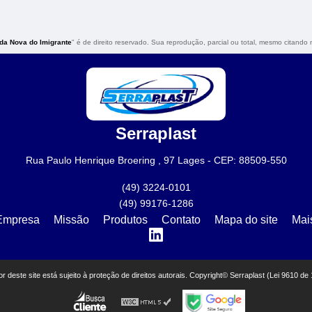
da Nova do Imigrante
" é de direito reservado. Sua reprodução, parcial ou total, mesmo citando n
Serraplast
Rua Paulo Henrique Broering , 97 Lages - CEP: 88509-550
(49) 3224-0101
(49) 99176-1286
Empresa
Missão
Produtos
Contato
Mapa do site
Mai
eor deste site está sujeito à proteção de direitos autorais. Copyright© Serraplast (Lei 9610 de