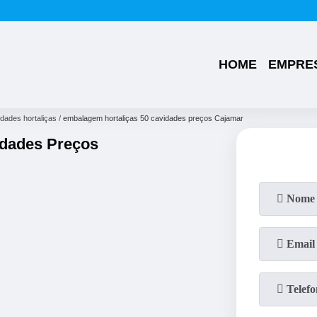
(49)
3224-0101
(49)
99176-1286
HOME
EMPRE
dades hortaliças
embalagem hortaliças 50 cavidades preços Cajamar
idades Preços