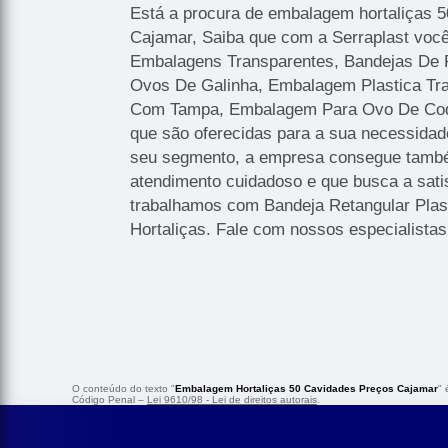
Está a procura de embalagem hortaliças 
Cajamar, Saiba que com a Serraplast voc
Embalagens Transparentes, Bandejas De 
Ovos De Galinha, Embalagem Plastica Tr
Com Tampa, Embalagem Para Ovo De Codo
que são oferecidas para a sua necessidade
seu segmento, a empresa consegue tamb
atendimento cuidadoso e que busca a sati
trabalhamos com Bandeja Retangular Pla
Hortaliças. Fale com nossos especialistas
O conteúdo do texto "
Embalagem Hortaliças 50 Cavidades Preços Cajamar
" 
Código Penal –
Lei 9610/98 - Lei de direitos autorais
.